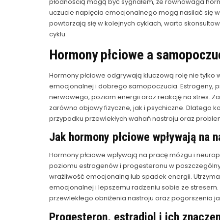
płodnością mogą być sygnałem, że równowaga hormo
uczucie napięcia emocjonalnego mogą nasilać się w 
powtarzają się w kolejnych cyklach, warto skonsul
cyklu.
Hormony płciowe a samopoczuc
Hormony płciowe odgrywają kluczową rolę nie tylko w 
emocjonalnej i dobrego samopoczucia. Estrogeny, 
nerwowego, poziom energii oraz reakcję na stres.
zarówno objawy fizyczne, jak i psychiczne. Dlatego 
przypadku przewlekłych wahań nastroju oraz prob
Jak hormony płciowe wpływają na na
Hormony płciowe wpływają na pracę mózgu i neurop
poziomu estrogenów i progesteronu w poszczególny
wrażliwość emocjonalną lub spadek energii. Utrzym
emocjonalnej i lepszemu radzeniu sobie ze strese
przewlekłego obniżenia nastroju oraz pogorszenia jak
Progesteron, estradiol i ich znacz