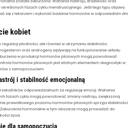
nalna została zaburzona. Wahania nastroju, drażliwość oraz
określonych fazach cyklu menstruacyjnego. Jeśli tego typu objawy
tować się z lekarzem i wykonać badanie hormonów w odpowiednim dni
ie kobiet
regulacji płodności, ale również w utrzymaniu stabilności
progesteron oraz androgeny wpływają na funkcjonowanie układu
 Zaburzenia w produkcji hormonów płciowych mogą powodować
kontrola hormonów płciowych jest istotnym elementem diagnostyki w
lemów z samopoczuciem.
strój i stabilność emocjonalną
rzekaźników odpowiedzialnych za regulację emocji. Wahania
ch fazach cyklu mogą powodować zmiany nastroju, zwiększoną
anie prawidłowego poziomu hormonów płciowych sprzyja stabilności
m. Zaburzenia hormonalne w tym obszarze mogą prowadzić do
ości życia.
enie dla samopoczucia