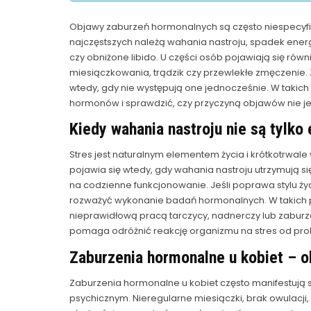
Objawy zaburzeń hormonalnych są często niespecyfi
najczęstszych należą wahania nastroju, spadek energ
czy obniżone libido. U części osób pojawiają się rów
miesiączkowania, trądzik czy przewlekłe zmęczenie
wtedy, gdy nie występują one jednocześnie. W taki
hormonów i sprawdzić, czy przyczyną objawów nie j
Kiedy wahania nastroju nie są tylko
Stres jest naturalnym elementem życia i krótkotrw
pojawia się wtedy, gdy wahania nastroju utrzymują si
na codzienne funkcjonowanie. Jeśli poprawa stylu ży
rozważyć wykonanie badań hormonalnych. W takich 
nieprawidłową pracą tarczycy, nadnerczy lub zabu
pomaga odróżnić reakcję organizmu na stres od pr
Zaburzenia hormonalne u kobiet – 
Zaburzenia hormonalne u kobiet często manifestują
psychicznym. Nieregularne miesiączki, brak owulacji