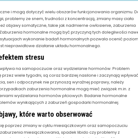
czne i mogą dotyczyć wielu obszarów funkcjonowania organizmu. D
ii, problemy ze snem, trudności z koncentracją, zmiany masy ciała
nież objawy somatyczne, takie jak nadmierne owłosienie, zaburzenia
. Zaburzenia hormonalne mogą być przyczyną tych dolegliwości naw
ch sytuacjach wykonanie badań hormonalnych pozwala ocenić pozio
est nieprawidłowe działanie układu hormonalnego.
 efektem stresu
ale wpływa na samopoczucie oraz wydzielanie hormonów. Problem
ę przez wiele tygodni, są coraz bardziej nasilone i zaczynają wpływa
cia, sen i odpoczynek nie przynoszą wyraźnej poprawy, należy
przypadkach zaburzenia hormonalne mogą mieć związek m.in. z
rzeniami wydzielania hormonów płciowych. Badanie hormonalne
oblemów wynikających z zaburzeń gospodarki hormonalnej.
objawy, które warto obserwować
 się poprzez zmiany w cyklu miesiączkowym oraz samopoczuciu
, zaburzenia miesiączkowania, spadek libido czy problemy z