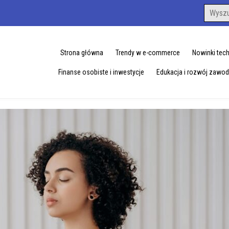
Search
for:
Strona główna
Trendy w e-commerce
Nowinki tec
Finanse osobiste i inwestycje
Edukacja i rozwój zawo