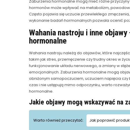
Zaburzenia hormonalne mogą mieć różne przyczyny 
hormonów może wpływać na metabolizm, powodować z
Często pojawia się uczucie przewlekłego zmęczenia,
wykonanie badań hormonalnych pozwala ocenić pozi
Wahania nastroju i inne objaw
hormonalne
Wahania nastroju należą do objawów, które najczęś
takim jak stres, przemęczenie czy trudny okres w ż
funkcjonowanie układu nerwowego, a zmiany w stę
emocjonalnych. Zaburzenia hormonalne mogą objawiać
obniżonym samopoczuciem, uczuciem napięcia czy bra
czas i nie ustępują mimo odpoczynku, warto rozważ
hormonalne.
Jakie objawy mogą wskazywać na z
Warto również przeczytać:
Jak poprawić produk