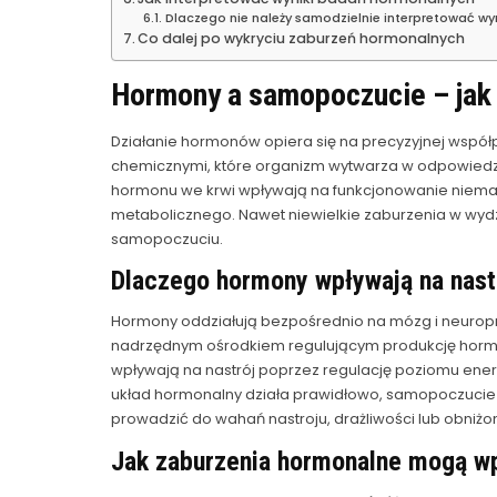
Dlaczego nie należy samodzielnie interpretować w
Co dalej po wykryciu zaburzeń hormonalnych
Hormony a samopoczucie – jak
Działanie hormonów opiera się na precyzyjnej wspó
chemicznymi, które organizm wytwarza w odpowiedzi n
hormonu we krwi wpływają na funkcjonowanie niema
metabolicznego. Nawet niewielkie zaburzenia w wy
samopoczuciu.
Dlaczego hormony wpływają na nast
Hormony oddziałują bezpośrednio na mózg i neurop
nadrzędnym ośrodkiem regulującym produkcję hormonó
wpływają na nastrój poprzez regulację poziomu energi
układ hormonalny działa prawidłowo, samopoczucie 
prowadzić do wahań nastroju, drażliwości lub obniżo
Jak zaburzenia hormonalne mogą wp