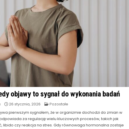
dy objawy to sygnał do wykonania badań
Posted
u
26 stycznia, 2026
Pozostałe
in
bywa pierwszym sygnałem, że w organizmie dochodzi do zmian w
odpowiada za regulację wielu kluczowych procesów, takich jak
, libido czy reakcja na stres. Gdy równowaga hormonalna zostaje