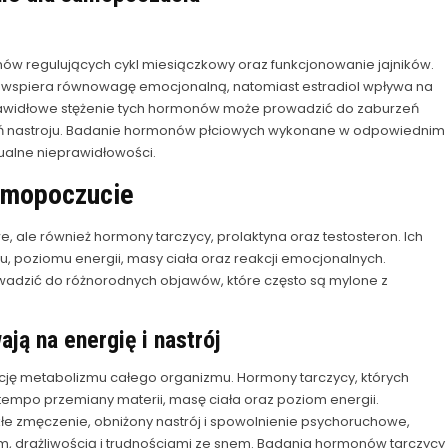
nów regulujących cykl miesiączkowy oraz funkcjonowanie jajników.
i wspiera równowagę emocjonalną, natomiast estradiol wpływa na
rawidłowe stężenie tych hormonów może prowadzić do zaburzeń
ń nastroju. Badanie hormonów płciowych wykonane w odpowiednim
ualne nieprawidłowości.
amopoczucie
 ale również hormony tarczycy, prolaktyna oraz testosteron. Ich
 poziomu energii, masy ciała oraz reakcji emocjonalnych.
adzić do różnorodnych objawów, które często są mylone z
ją na energię i nastrój
cję metabolizmu całego organizmu. Hormony tarczycy, których
tempo przemiany materii, masę ciała oraz poziom energii.
 zmęczenie, obniżony nastrój i spowolnienie psychoruchowe,
m, drażliwością i trudnościami ze snem. Badania hormonów tarczycy