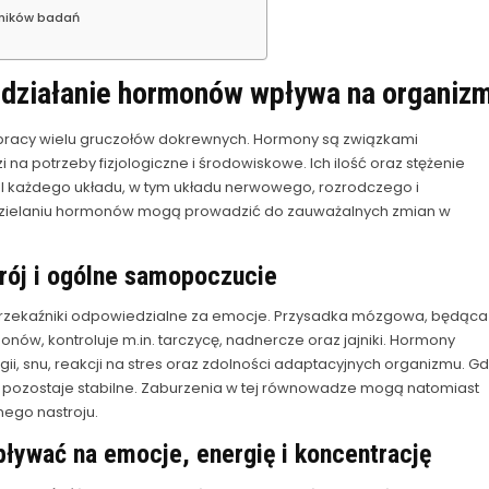
yników badań
 działanie hormonów wpływa na organiz
łpracy wielu gruczołów dokrewnych. Hormony są związkami
a potrzeby fizjologiczne i środowiskowe. Ich ilość oraz stężenie
l każdego układu, w tym układu nerwowego, rozrodczego i
dzielaniu hormonów mogą prowadzić do zauważalnych zmian w
rój i ogólne samopoczucie
rzekaźniki odpowiedzialne za emocje. Przysadka mózgowa, będąca
w, kontroluje m.in. tarczycę, nadnercze oraz jajniki. Hormony
i, snu, reakcji na stres oraz zdolności adaptacyjnych organizmu. G
pozostaje stabilne. Zaburzenia w tej równowadze mogą natomiast
nego nastroju.
ływać na emocje, energię i koncentrację