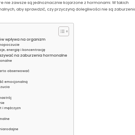
e nie zawsze są jednoznacznie kojarzone z hormonami. W takich
lnych, aby sprawdzić, czy przyczyną dolegliwości nie są zaburzeni
ów wpływa na organizm
amopoczucie
, energię i koncentrację
kazywać na zaburzenia hormonalne
monalne
warto obserwować
ość emocjonalną
czucia
nastrój
nie
t i mężczyzn
nalne
 miarodajne