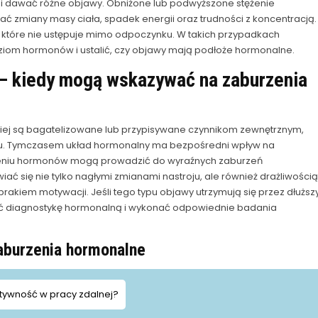
i dawać różne objawy. Obniżone lub podwyższone stężenie
miany masy ciała, spadek energii oraz trudności z koncentracją.
 które nie ustępuje mimo odpoczynku. W takich przypadkach
om hormonów i ustalić, czy objawy mają podłoże hormonalne.
y – kiedy mogą wskazywać na zaburzenia
ciej są bagatelizowane lub przypisywane czynnikom zewnętrznym,
yciu. Tymczasem układ hormonalny ma bezpośredni wpływ na
żeniu hormonów mogą prowadzić do wyraźnych zaburzeń
 się nie tylko nagłymi zmianami nastroju, ale również drażliwością
kiem motywacji. Jeśli tego typu objawy utrzymują się przez dłuższ
yć diagnostykę hormonalną i wykonać odpowiednie badania
aburzenia hormonalne
tywność w pracy zdalnej?