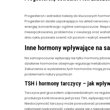
Progesteron i estradiol należą do kluczowych hormo
Progesteron działa uspokajająco na układ nerwowy 
energię, koncentrację i ogólne samopoczucie. Niep
miesiączkowania, problemów z owulacją oraz waha
dniu cyklu pozwala ocenić ich poziom i wykryć ewent
Inne hormony wpływające na s
Na samopoczucie wpływają nie tylko hormony płciowe,
działanie hormonów obejmuje regulację metabolizmu,
Zaburzenia w wydzielaniu tych hormonów mogą prow
problemami natury psychiczn
TSH i hormony tarczycy – jak wpływa
Tarczyca jest gruczołem odpowiedzialnym za regula
produkcja kontrolowana jest przez TSH, wpływają na 
Niedoczynność tarczycy może powodować przewlekłe
natomiast nadczynność często wiąże się z niepokoje