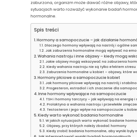
zaburzona, organizm może dawać różne objawy, któr
sytuacjach warto rozważyć wykonanie badań hormona
hormonalne.
Spis treści
Hormony a samopoczucie – jak działanie hormon
Dlaczego hormony wpływają na nastrój i ogólne s
Jak zaburzenia hormonalne mogą wpływać na emocje
Wahania nastroju i inne objawy – kiedy mogą ws
Jakie objawy mogą wskazywać na zaburzenia hor
Kiedy wahania nastroju nie są tylko efektem stresu
Zaburzenia hormonalne u kobiet – objawy, które 
Hormony płciowe a samopoczucie kobiet
Jak hormony płciowe wpływają na nastrój i stabiln
Progesteron, estradiol i ich znaczenie dla samopo
Inne hormony wpływające na samopoczucie
TSH i hormony tarczycy – jak wpływają na energię i 
Prolaktyna a wahania nastroju i przewlekłe zmęcze
Testosteron i jego wpływ na samopoczucie u kobie
Kiedy warto wykonać badania hormonalne
W jakich sytuacjach warto wykonać badanie hormo
Objawy, przy których należy zbadać hormony
Kiedy zrobić badania hormonalne, aby wyniki były
Jak interpretować wyniki badań hormonalnych