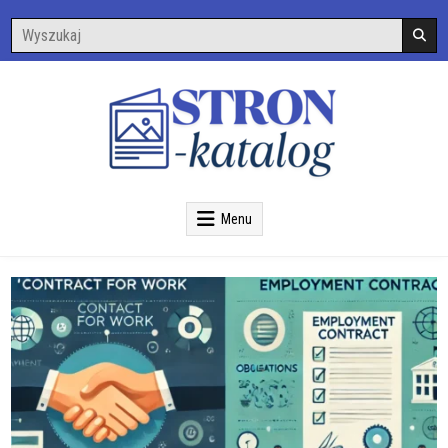
Skip
Search
to
for:
content
Menu