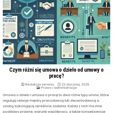
Czym różni się umowa o dzieło od umowy o
pracę?
Redakcja serwisu
22 stycznia, 2025
Posted
Prawo i administracja
in
Umowa o dzieło i umowa o pracę to dwa różne typy umów, które
regulują relacje między pracodawcą lub zleceniodawcą a
osobą wykonującą określone zadania. Każda z nich ma inne
podstawy prawne, warunki współpracy, a także konsekwencje