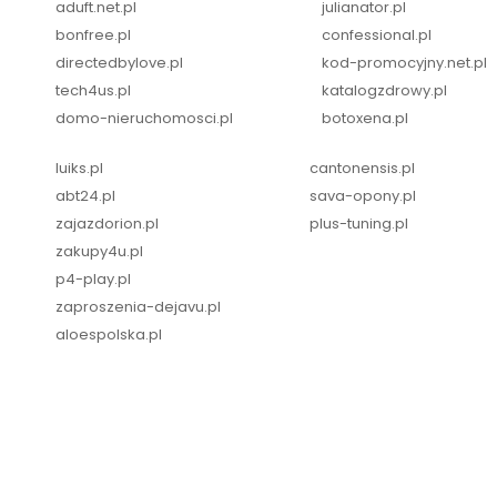
aduft.net.pl
julianator.pl
bonfree.pl
confessional.pl
directedbylove.pl
kod-promocyjny.net.pl
tech4us.pl
katalogzdrowy.pl
domo-nieruchomosci.pl
botoxena.pl
luiks.pl
cantonensis.pl
abt24.pl
sava-opony.pl
zajazdorion.pl
plus-tuning.pl
zakupy4u.pl
p4-play.pl
zaproszenia-dejavu.pl
aloespolska.pl