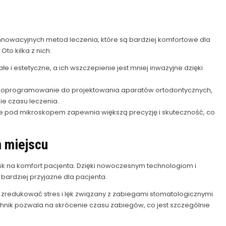
innowacyjnych metod leczenia, które są bardziej komfortowe dla
to kilka z nich:
e i estetyczne, a ich wszczepienie jest mniej inwazyjne dzięki
 i oprogramowanie do projektowania aparatów ortodontycznych,
e czasu leczenia.
e pod mikroskopem zapewnia większą precyzję i skuteczność, co
 miejscu
sk na komfort pacjenta. Dzięki nowoczesnym technologiom i
 bardziej przyjazne dla pacjenta.
 zredukować stres i lęk związany z zabiegami stomatologicznymi.
nik pozwala na skrócenie czasu zabiegów, co jest szczególnie