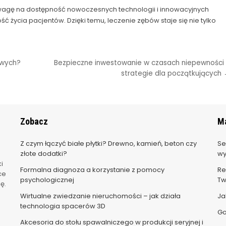
uwagę na dostępność nowoczesnych technologii i innowacyjnych
życia pacjentów. Dzięki temu, leczenie zębów staje się nie tylko
owych?
Bezpieczne inwestowanie w czasach niepewności
strategie dla początkujących
Zobacz
Ma
Z czym łączyć białe płytki? Drewno, kamień, beton czy
Se
złote dodatki?
wy
i
Formalna diagnoza a korzystanie z pomocy
Re
ce
psychologicznej
Tw
ę.
Wirtualne zwiedzanie nieruchomości – jak działa
Ja
technologia spacerów 3D
Go
Akcesoria do stołu spawalniczego w produkcji seryjnej i