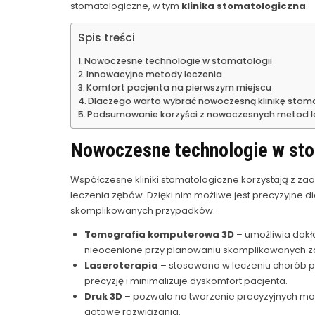
stomatologiczne, w tym
klinika stomatologiczna
.
Spis treści
Nowoczesne technologie w stomatologii
Innowacyjne metody leczenia
Komfort pacjenta na pierwszym miejscu
Dlaczego warto wybrać nowoczesną klinikę stom
Podsumowanie korzyści z nowoczesnych metod l
Nowoczesne technologie w sto
Współczesne kliniki stomatologiczne korzystają z za
leczenia zębów. Dzięki nim możliwe jest precyzyjne 
skomplikowanych przypadków.
Tomografia komputerowa 3D
– umożliwia dokła
nieocenione przy planowaniu skomplikowanych 
Laseroterapia
– stosowana w leczeniu chorób p
precyzję i minimalizuje dyskomfort pacjenta.
Druk 3D
– pozwala na tworzenie precyzyjnych mod
gotowe rozwiązania.