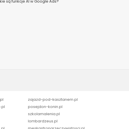
kie są funkcje AI w Google Ads?
pl
zajazd-pod-kasztanem.pl
.pl
posejdon-konin.pl
szkolamalenia.pl
lombardzeus.pl
.pl
meskastronarzeczywistosci.pl