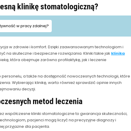
sną klinikę stomatologiczną?
tywność w pracy zdalnej?
tycja w zdrowie i komfort. Dzięki zaawansowanym technologiom i
 na skuteczne i bezpieczne rozwiązania. Kliniki takie jak
klinika
kę, która obejmuje zarówno profilaktykę, jak i leczenie
e personelu, a także na dostępność nowoczesnych technologii, które
nia. Wybierając klinikę, warto również sprawdzić opinie innych
jmowaniu decyzji.
czesnych metod leczenia
współczesne kliniki stomatologiczne to gwarancja skuteczności,
echnologiom, pacjenci mogą liczyć na precyzyjne diagnozy i
iej przyjazne dla pacjenta.