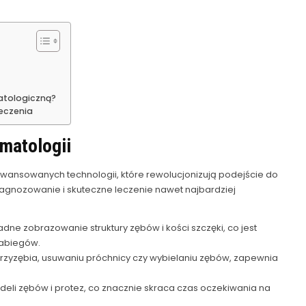
atologiczną?
eczenia
matologii
awansowanych technologii, które rewolucjonizują podejście do
diagnozowanie i skuteczne leczenie nawet najbardziej
dne zobrazowanie struktury zębów i kości szczęki, co jest
zabiegów.
rzyzębia, usuwaniu próchnicy czy wybielaniu zębów, zapewnia
eli zębów i protez, co znacznie skraca czas oczekiwania na