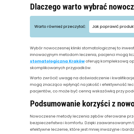
Dlaczego warto wybrać nowocze
Warto również przeczytać:
Jak poprawić produk
Wybór nowoczesnej kliniki stomatologicznej to inwes
innowacyjnym metodom leczenia, pacjenci mogą liczyć
stomatologiczna Kraków
oferują kompleksową opie
skomplikowanych przypadków.
Warto zwrócić uwagę na doświadczenie i kwalifikacj
mogą znacząco wpłynąć na jakość i efektywność lecze
pacjentów, co może być cenną wskazówką przy pode
Podsumowanie korzyści z nowo
Nowoczesne metody leczenia zębów oferowane przez 
bezpieczeństwa i komfortu. Dzięki zaawansowanym t
efektywne leczenie, które jest mniej inwazyjne i bardz