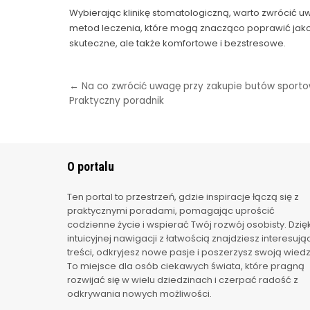
Wybierając klinikę stomatologiczną, warto zwrócić 
metod leczenia, które mogą znacząco poprawić jakość 
skuteczne, ale także komfortowe i bezstresowe.
Nawigacja
← Na co zwrócić uwagę przy zakupie butów sport
Praktyczny poradnik
wpisu
O portalu
Ten portal to przestrzeń, gdzie inspiracje łączą się z
praktycznymi poradami, pomagając uprościć
codzienne życie i wspierać Twój rozwój osobisty. Dzięk
intuicyjnej nawigacji z łatwością znajdziesz interesują
treści, odkryjesz nowe pasje i poszerzysz swoją wiedz
To miejsce dla osób ciekawych świata, które pragną
rozwijać się w wielu dziedzinach i czerpać radość z
odkrywania nowych możliwości.