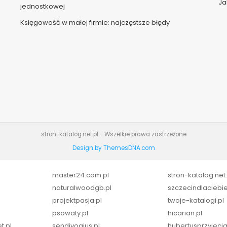
Ja
jednostkowej
Księgowość w małej firmie: najczęstsze błędy
stron-katalog.net.pl - Wszelkie prawa zastrzeżone
Design by ThemesDNA.com
master24.com.pl
stron-katalog.net.
naturalwoodgb.pl
szczecindlaciebie
projektpasja.pl
twoje-katalogi.pl
psowaty.pl
hicarian.pl
t.pl
sendivogius.pl
hubertusprzyjecia