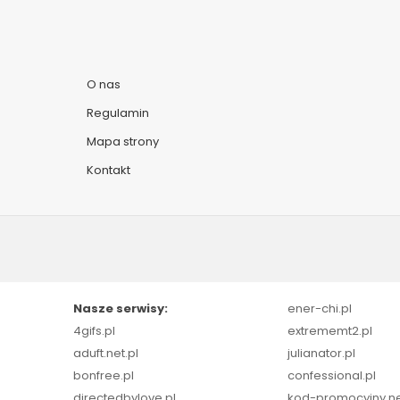
O nas
Regulamin
Mapa strony
Kontakt
Nasze serwisy:
ener-chi.pl
4gifs.pl
extrememt2.pl
aduft.net.pl
julianator.pl
bonfree.pl
confessional.pl
directedbylove.pl
kod-promocyjny.ne