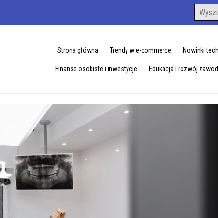
Search
for:
Strona główna
Trendy w e-commerce
Nowinki tec
Finanse osobiste i inwestycje
Edukacja i rozwój zawo