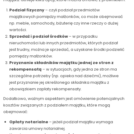
Podział fizyczny
– czyli podział przedmiotów
majątkowych pomiędzy małżonków, co może obejmować
np. meble, samochody, biżuterię czy inne rzeczy o dużej
wartości.
Sprzedaż i podział środków
– w przypadku
nieruchomości lub innych przedmiotów, których podział
jest trudny, można je sprzedać, a uzyskane środki podzielić
pomiędzy małżonków.
Przyznanie składników majątku jednej ze stron z
rekompensatą
– w sytuacjach, gdy jedna ze stron ma
szczególne potrzeby (np. opieka nad dziećmi), możliwe
jest przyznanie jej określonego składnika majątku z
obowiązkiem zapłaty rekompensaty.
Dodatkowo, ważnym aspektem jest omówienie potencjalnych
kosztów związanych z podziałem majątku, które mogą
obejmować:
Opłaty notarialne
– jeżeli podział majątku wymaga
zawarcia umowy notarialnej.