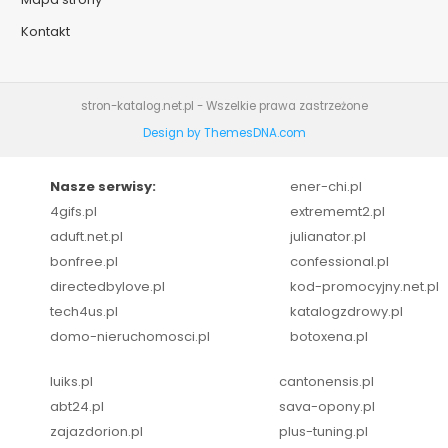
Kontakt
stron-katalog.net.pl - Wszelkie prawa zastrzeżone
Design by ThemesDNA.com
Nasze serwisy:
ener-chi.pl
4gifs.pl
extrememt2.pl
aduft.net.pl
julianator.pl
bonfree.pl
confessional.pl
directedbylove.pl
kod-promocyjny.net.pl
tech4us.pl
katalogzdrowy.pl
domo-nieruchomosci.pl
botoxena.pl
luiks.pl
cantonensis.pl
abt24.pl
sava-opony.pl
zajazdorion.pl
plus-tuning.pl