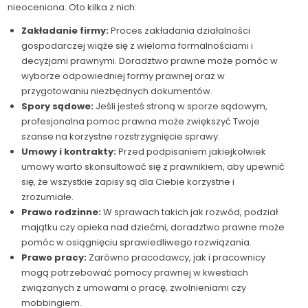
nieoceniona. Oto kilka z nich:
Zakładanie firmy:
Proces zakładania działalności
gospodarczej wiąże się z wieloma formalnościami i
decyzjami prawnymi. Doradztwo prawne może pomóc w
wyborze odpowiedniej formy prawnej oraz w
przygotowaniu niezbędnych dokumentów.
Spory sądowe:
Jeśli jesteś stroną w sporze sądowym,
profesjonalna pomoc prawna może zwiększyć Twoje
szanse na korzystne rozstrzygnięcie sprawy.
Umowy i kontrakty:
Przed podpisaniem jakiejkolwiek
umowy warto skonsultować się z prawnikiem, aby upewnić
się, że wszystkie zapisy są dla Ciebie korzystne i
zrozumiałe.
Prawo rodzinne:
W sprawach takich jak rozwód, podział
majątku czy opieka nad dziećmi, doradztwo prawne może
pomóc w osiągnięciu sprawiedliwego rozwiązania.
Prawo pracy:
Zarówno pracodawcy, jak i pracownicy
mogą potrzebować pomocy prawnej w kwestiach
związanych z umowami o pracę, zwolnieniami czy
mobbingiem.