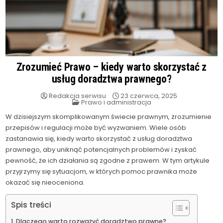
Zrozumieć Prawo – kiedy warto skorzystać z
usług doradztwa prawnego?
Redakcja serwisu
23 czerwca, 2025
Posted
Prawo i administracja
in
W dzisiejszym skomplikowanym świecie prawnym, zrozumienie
przepisów i regulacji może być wyzwaniem. Wiele osób
zastanawia się, kiedy warto skorzystać z usług doradztwa
prawnego, aby uniknąć potencjalnych problemów i zyskać
pewność, że ich działania są zgodne z prawem. W tym artykule
przyjrzymy się sytuacjom, w których pomoc prawnika może
okazać się nieoceniona.
Spis treści
Dlaczego warto rozważyć doradztwo prawne?