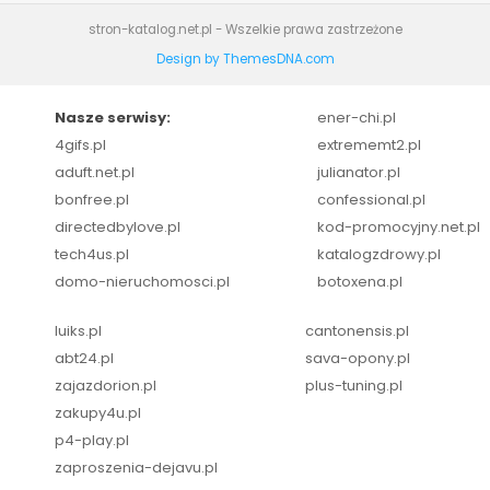
stron-katalog.net.pl - Wszelkie prawa zastrzeżone
Design by ThemesDNA.com
Nasze serwisy:
ener-chi.pl
4gifs.pl
extrememt2.pl
aduft.net.pl
julianator.pl
bonfree.pl
confessional.pl
directedbylove.pl
kod-promocyjny.net.pl
tech4us.pl
katalogzdrowy.pl
domo-nieruchomosci.pl
botoxena.pl
luiks.pl
cantonensis.pl
abt24.pl
sava-opony.pl
zajazdorion.pl
plus-tuning.pl
zakupy4u.pl
p4-play.pl
zaproszenia-dejavu.pl